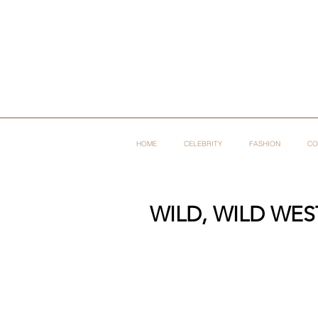
HOME
CELEBRITY
FASHION
CO
WILD, WILD WES