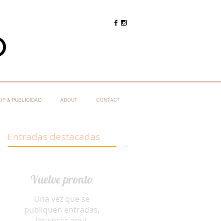
IP & PUBLICIDAD
ABOUT
CONTACT
Entradas destacadas
Vuelve pronto
Una vez que se
publiquen entradas,
las verás aquí.