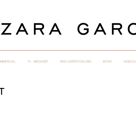
MMERCIAL
TV - MEDIASET
RED CARPET/CELEBS
BOOK
VIDEOCL
T