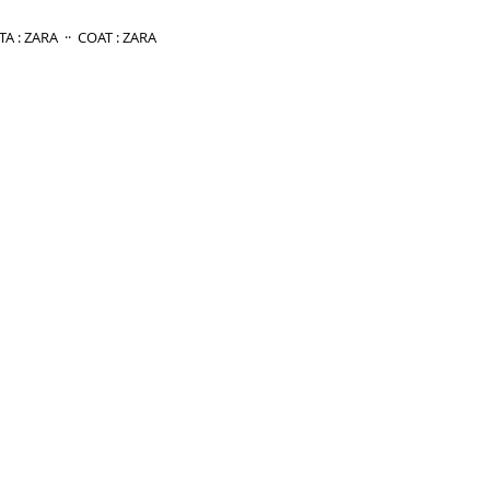
                                                  LEVITA : ZARA  ··  COAT : ZARA