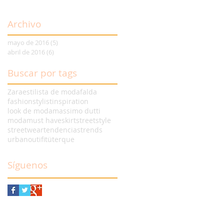
Archivo
mayo de 2016
(5)
5 entradas
abril de 2016
(6)
6 entradas
Buscar por tags
Zara
estilista de moda
falda
fashionstylist
inspiration
look de moda
massimo dutti
moda
must have
skirt
streetstyle
streetwear
tendencias
trends
urbanoutifit
üterque
Síguenos