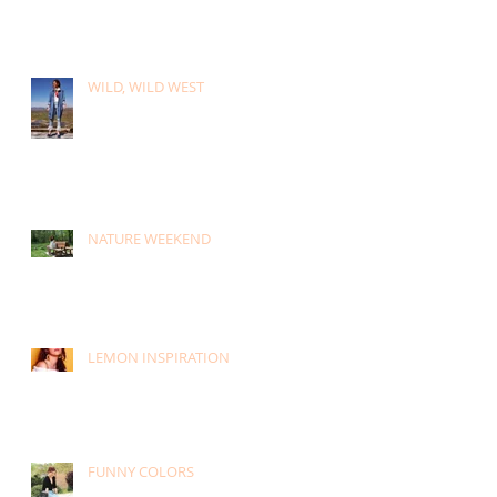
WILD, WILD WEST
NATURE WEEKEND
LEMON INSPIRATION
FUNNY COLORS