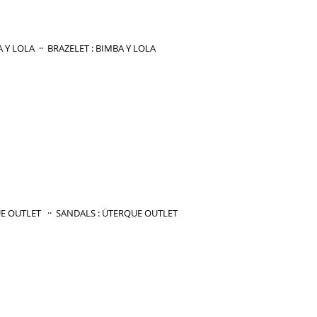
            PULSERA : BIMBA Y LOLA  ··  BRAZELET : BIMBA Y LOLA
  SANDALIAS : ÜTERQUE OUTLET   ··  SANDALS : ÜTERQUE OUTLET